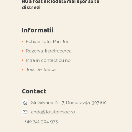
Nu a fost niciodată mai ușor să te
distrezi
Informatii
Echipa Totul Prin Joc
Rezerva-ti petrecerea
Intra in contact cu noi
Joia De Joaca
Contact
Str. Silvana, Nr. 7, Dumbrăvița, 307160
anda@totulprinjoc.ro
+40 741 904 975