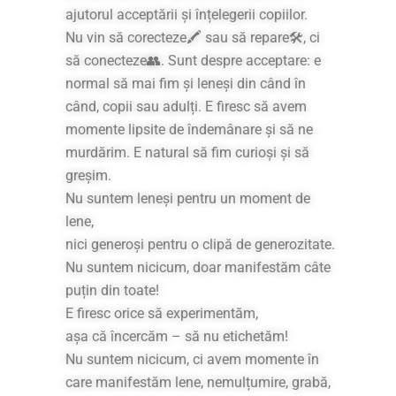
ajutorul acceptării și înțelegerii copiilor.
Nu vin să corecteze🖍 sau să repare🛠, ci
să conecteze👥. Sunt despre acceptare: e
normal să mai fim și leneși din când în
când, copii sau adulți. E firesc să avem
momente lipsite de îndemânare și să ne
murdărim. E natural să fim curioși și să
greșim.
Nu suntem leneși pentru un moment de
lene,
nici generoși pentru o clipă de generozitate.
Nu suntem nicicum, doar manifestăm câte
puțin din toate!
E firesc orice să experimentăm,
așa că încercăm – să nu etichetăm!
Nu suntem nicicum, ci avem momente în
care manifestăm lene, nemulțumire, grabă,