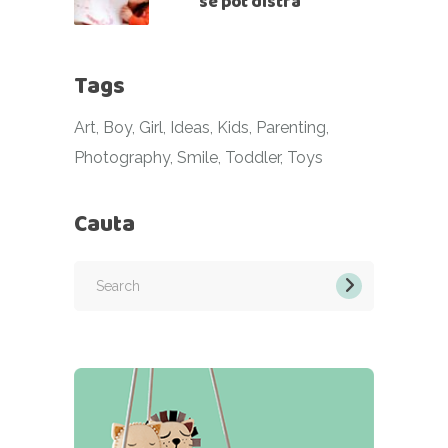
se pot distra
Tags
Art
Boy
Girl
Ideas
Kids
Parenting
Photography
Smile
Toddler
Toys
Cauta
Search
for: