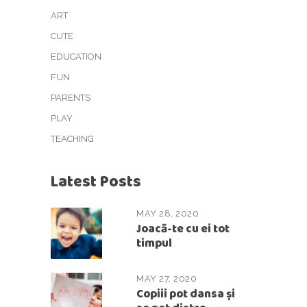
ART
CUTE
EDUCATION
FUN
PARENTS
PLAY
TEACHING
Latest Posts
MAY 28, 2020
Joacă-te cu ei tot
timpul
MAY 27, 2020
Copiii pot dansa și