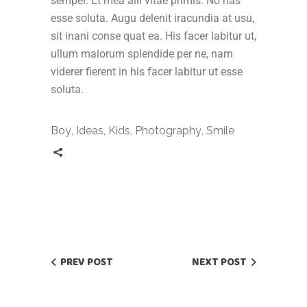
semper. Et mea alii vitae primis. No has
esse soluta. Augu delenit iracundia at usu,
sit inani conse quat ea. His facer labitur ut,
ullum maiorum splendide per ne, nam
viderer fierent in his facer labitur ut esse
soluta.
Boy
,
Ideas
,
Kids
,
Photography
,
Smile
PREV POST
NEXT POST