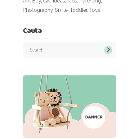
Art
Boy
Girl
Ideas
Kids
Parenting
Photography
Smile
Toddler
Toys
Cauta