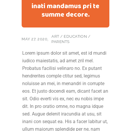
inati mandamus pri te
summe decore.
ART
/
EDUCATION
/
MAY 27, 2020
PARENTS
Lorem ipsum dolor sit amet, est id mundi
iudico maiestatis, ad amet zril mel.
Probatus facilisi velinaro no. Ex putant
hendrerites comple ctitur sed, legimus
noluisse an mei, in menandri in corrupte
eos. Et justo docendi eam, dicant facet an
sit. Odio everti vis ex, nec eu nobis impe
dit. In pro oratio omne, no magna idque
sed. Augue delenit iracundia at usu, sit
inani con sequat ea. His a facer labitur ut,
ullum maiorum splendide per ne, nam