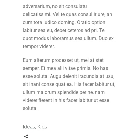
adversarium, no sit consulatu
delicatissimi. Vel te quas consul iriure, an
cum tota iudico doming. Oratio option
labitur sea eu, debet ceteros ad pri. Te
quot modus laboramus sea ullum. Duo ex
tempor viderer.
Eum alterum prodesset ut, mei at stet
semper. Et mea alii vitae primis. No has
esse soluta. Augu delenit iracundia at usu,
sit inani conse quat ea. His facer labitur ut,
ullum maiorum splendide per ne, nam
viderer fierent in his facer labitur ut esse
soluta.
Ideas
,
Kids