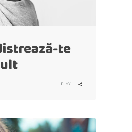
distrează-te
ult
PLAY