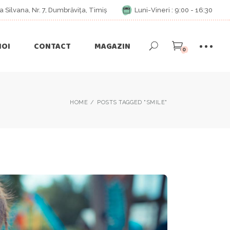
a Silvana, Nr. 7, Dumbrăvița, Timiș
Luni-Vineri : 9:00 - 16:30
Joia De Joaca
Animatori
Produse Magazin
NOI
CONTACT
MAGAZIN
Versuri
Cont
0
Cos
Plateste
ori
Produse Magazin
HOME
POSTS TAGGED "SMILE"
Cont
Cos
Plateste