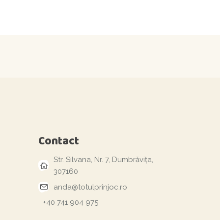
Contact
Str. Silvana, Nr. 7, Dumbrăvița,
307160
anda@totulprinjoc.ro
+40 741 904 975