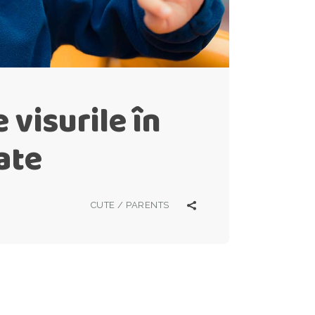
 visurile în
ate
CUTE
/
PARENTS