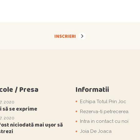
INSCRIERI
cole / Presa
Informatii
Echipa Totul Prin Joc
7, 2020
i să se exprime
Rezerva-ti petrecerea
7, 2020
Intra in contact cu noi
fost niciodată mai ușor să
strezi
Joia De Joaca