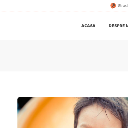
Strad
ACASA
DESPRE 
Joia De Joaca
Animat
Versuri