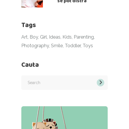
se pot distra
Tags
Art
Boy
Girl
Ideas
Kids
Parenting
Photography
Smile
Toddler
Toys
Cauta
Search
for: