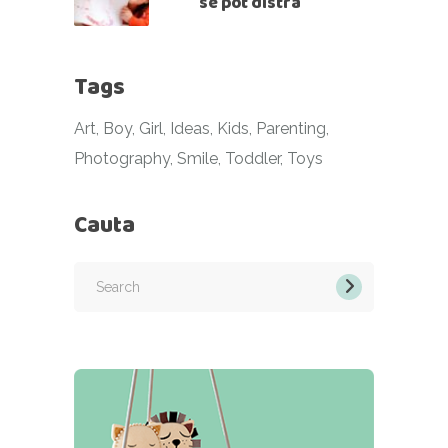
se pot distra
Tags
Art
Boy
Girl
Ideas
Kids
Parenting
Photography
Smile
Toddler
Toys
Cauta
Search
for: