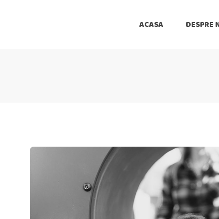
ACASA
DESPRE 
Joia De Joaca
Animat
Versuri