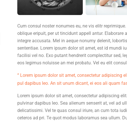
Cum consul noster nonumes eu, ne vis elitr reprimique
oblique eripuit, per ut tincidunt appell antur. Elaborare a
integre accusata. Mel in aeque nonumy delenit, lobort
sententiae. Lorem ipsum dolor sit amet, est id mundi iu
facilisi vel no. Exo putant hendrerit complectitur sed, 
eos legimus noluisse an mei probatu. Vel eu elit consul
Lorem ipsum dolor sit amet, consectetur adipiscing elit.
pul dapibus leo. An sit unum dicant, ei eos ali quam fas
Lorem ipsum dolor sit amet, consectetur adipiscing elit. 
pulvinar dapibus leo. Sea alienum senserit at, vel ad u
delicatissimi. Vel te quas consul iriure, an cum tota iu
ceteros ad pri. Te quot modus laboramus sea ullum. Du