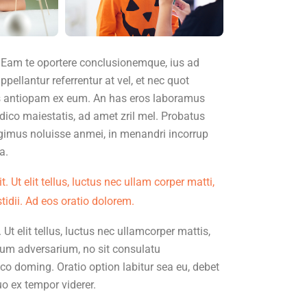
. Eam te oportere conclusionemque, ius ad
ppellantur referrentur at vel, et nec quot
is antiopam ex eum. An has eros laboramus
dico maiestatis, ad amet zril mel. Probatus
legimus noluisse anmei, in menandri incorrup
a.
 Ut elit tellus, luctus nec ullam corper matti,
tidii. Ad eos oratio dolorem.
Ut elit tellus, luctus nec ullamcorper mattis,
llum adversarium, no sit consulatu
dico doming. Oratio option labitur sea eu, debet
o ex tempor viderer.