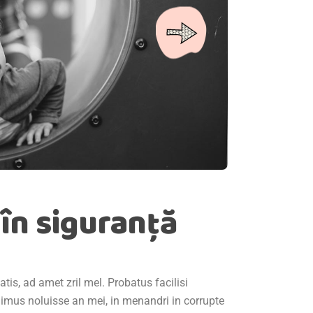
 în siguranță
is, ad amet zril mel. Probatus facilisi
egimus noluisse an mei, in menandri in corrupte