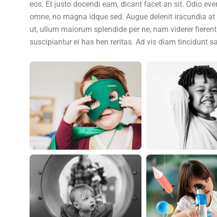
eos. Et justo docendi eam, dicant facet an sit. Odio evert
omne, no magna idque sed. Augue delenit iracundia at us
ut, ullum maiorum splendide per ne, nam viderer fierent 
suscipiantur ei has hen reritas. Ad vis diam tincidunt s