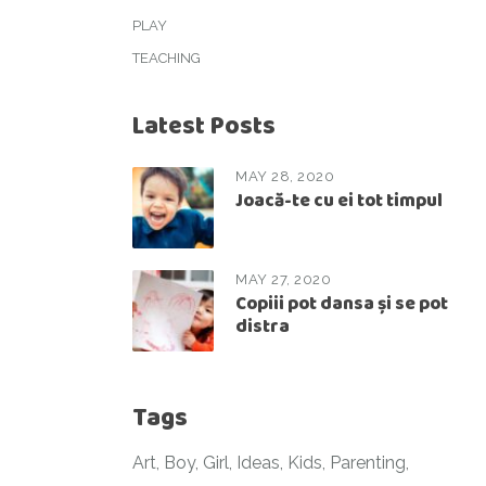
PLAY
TEACHING
Latest Posts
MAY 28, 2020
Joacă-te cu ei tot timpul
MAY 27, 2020
Copiii pot dansa și se pot
distra
Tags
Art
Boy
Girl
Ideas
Kids
Parenting