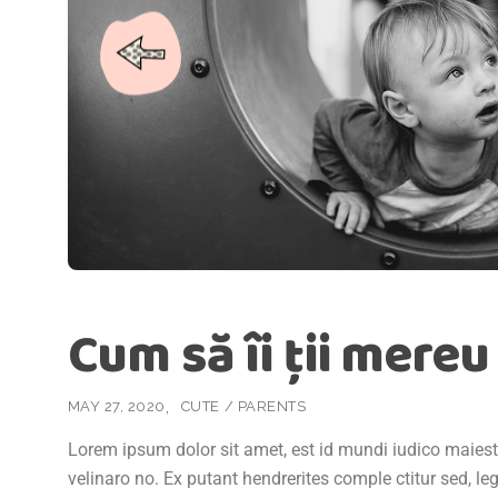
Cum să îi ții mereu
MAY 27, 2020
CUTE
/
PARENTS
Lorem ipsum dolor sit amet, est id mundi iudico maiestat
velinaro no. Ex putant hendrerites comple ctitur sed, l