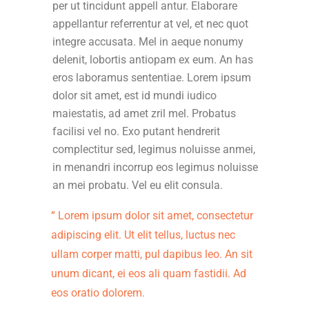
per ut tincidunt appell antur. Elaborare
appellantur referrentur at vel, et nec quot
integre accusata. Mel in aeque nonumy
delenit, lobortis antiopam ex eum. An has
eros laboramus sententiae. Lorem ipsum
dolor sit amet, est id mundi iudico
maiestatis, ad amet zril mel. Probatus
facilisi vel no. Exo putant hendrerit
complectitur sed, legimus noluisse anmei,
in menandri incorrup eos legimus noluisse
an mei probatu. Vel eu elit consula.
Lorem ipsum dolor sit amet, consectetur
adipiscing elit. Ut elit tellus, luctus nec
ullam corper matti, pul dapibus leo. An sit
unum dicant, ei eos ali quam fastidii. Ad
eos oratio dolorem.