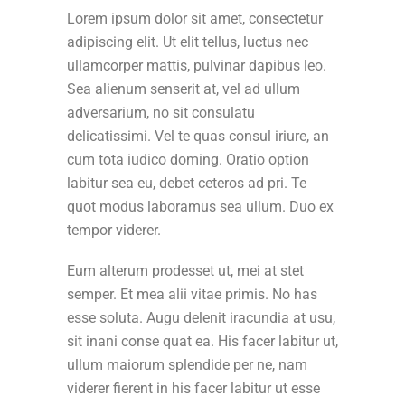
Lorem ipsum dolor sit amet, consectetur
adipiscing elit. Ut elit tellus, luctus nec
ullamcorper mattis, pulvinar dapibus leo.
Sea alienum senserit at, vel ad ullum
adversarium, no sit consulatu
delicatissimi. Vel te quas consul iriure, an
cum tota iudico doming. Oratio option
labitur sea eu, debet ceteros ad pri. Te
quot modus laboramus sea ullum. Duo ex
tempor viderer.
Eum alterum prodesset ut, mei at stet
semper. Et mea alii vitae primis. No has
esse soluta. Augu delenit iracundia at usu,
sit inani conse quat ea. His facer labitur ut,
ullum maiorum splendide per ne, nam
viderer fierent in his facer labitur ut esse